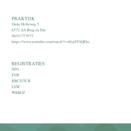
PRAKTIJK
Oude Holleweg 5
6572 AA Berg en Dal
06/41757075
https://www.youtube.com/watch?v=6lzj9T4QEhs
REGISTRATIES
NFG
FVB
RBCZ/TCR
LVSC
WKKGZ